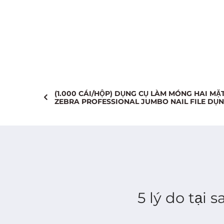
Về Trả Lại:
Các mặt hàng phả
(1.000 CÁI/HỘP) DỤNG CỤ LÀM MÓNG HAI MẶ
ZEBRA PROFESSIONAL JUMBO NAIL FILE DỤ
5 lý do tại 