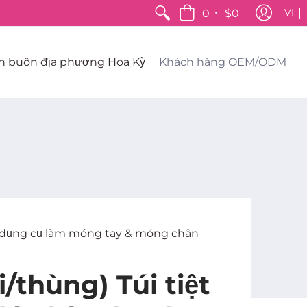
•
0
$0
VI
n buôn địa phương Hoa Kỳ
Khách hàng OEM/ODM
ho dụng cụ làm móng tay & móng chân
/thùng) Túi tiệt