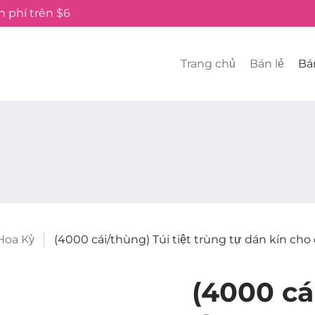
 phí trên $6
Trang chủ
Bán lẻ
Bá
Hoa Kỳ
(4000 cái/thùng) Túi tiệt trùng tự dán kín c
(4000 cái