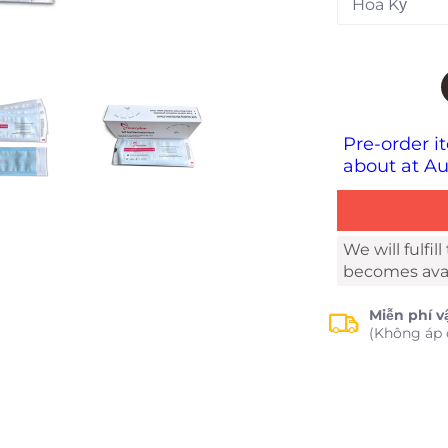
Pre-order i
about at Au
We will fulfil
becomes avai
Miễn phí v
(Không áp