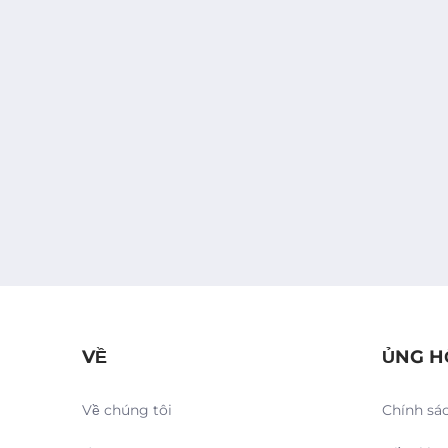
VỀ
ỦNG H
Về chúng tôi
Chính sá