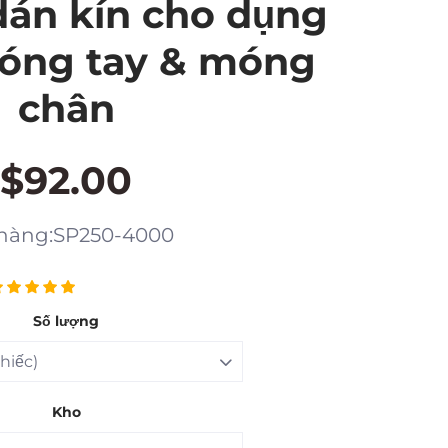
dán kín cho dụng
óng tay & móng
chân
$92.00
hàng:SP250-4000
Số lượng
Kho