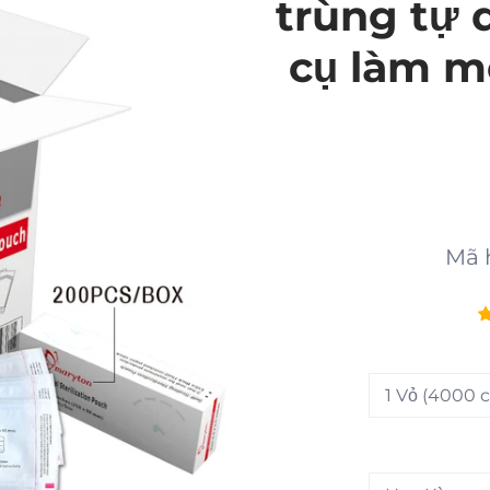
trùng tự 
cụ làm m
Mã 