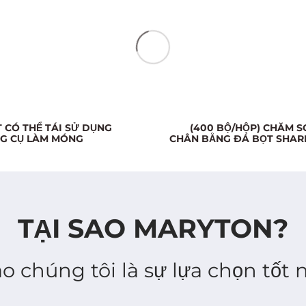
i trả lại trong vòng 15 ngày kể từ ngày giao hàng
T CÓ THỂ TÁI SỬ DỤNG
(400 BỘ/HỘP) CHĂM 
NG CỤ LÀM MÓNG
CHÂN BẰNG ĐÁ BỌT SHAR
TẠI SAO MARYTON?
sao chúng tôi là sự lựa chọn tốt