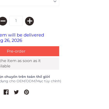
tem will be delivered
g 26, 2026
l the item as soon as it
lable
ận chuyển trên toàn thế giới
 dụng cho OEM/ODM/Mục tùy chỉnh)