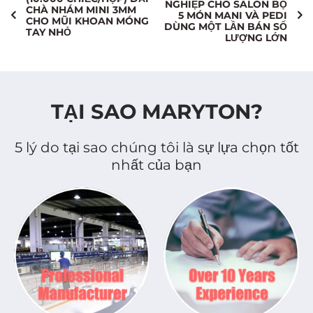
NGHIỆP CHO SALON BỘ
hàng.
Tìm hiểu thêm >>
thêm >>
CHÀ NHÁM MINI 3MM
5 MÓN MANI VÀ PEDI
CHO MŨI KHOAN MÓNG
DÙNG MỘT LẦN BÁN SỐ
TAY NHỎ
LƯỢNG LỚN
TẠI SAO MARYTON?
5 lý do tại sao chúng tôi là sự lựa chọn tốt
nhất của bạn