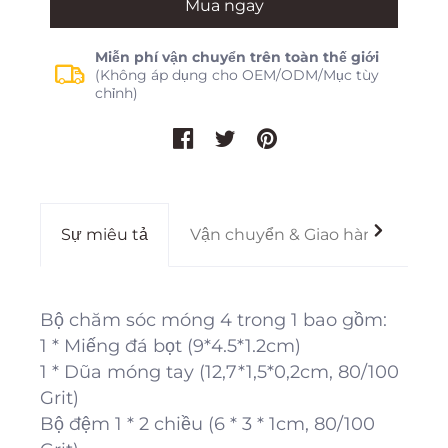
Mua ngay
Miễn phí vận chuyển trên toàn thế giới
(Không áp dụng cho OEM/ODM/Mục tùy
chỉnh)
Sự miêu tả
Vận chuyển & Giao hàng
Gi
Bộ chăm sóc móng 4 trong 1 bao gồm:
1 * Miếng đá bọt (9*4.5*1.2cm)
1 * Dũa móng tay (12,7*1,5*0,2cm, 80/100
Grit)
Bộ đệm 1 * 2 chiều (6 * 3 * 1cm, 80/100