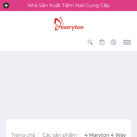
Nhà Sản Xuất Tiệm Nail Cung Cấp
0
Trang chủ
Các sản phẩm
4 Maryton 4 Way