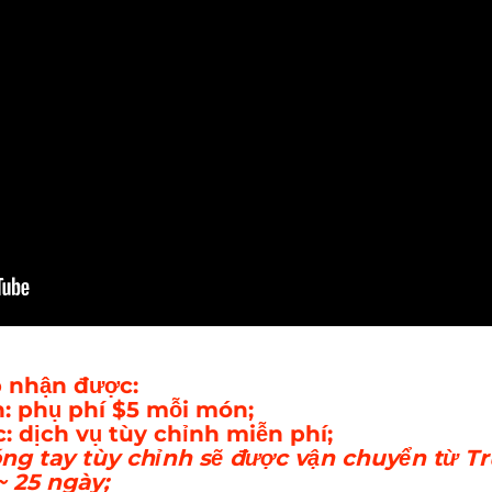
 nhận được:
: phụ phí $5 mỗi món;
: dịch vụ tùy chỉnh miễn phí;
 tay tùy chỉnh sẽ được vận chuyển từ Tr
~ 25 ngày;