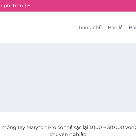
 phí trên $6
Trang chủ
Bán lẻ
Bá
móng tay Maryton Pro có thể sạc lại 1.000 ~ 30.000 vò
chuyên nghiệp