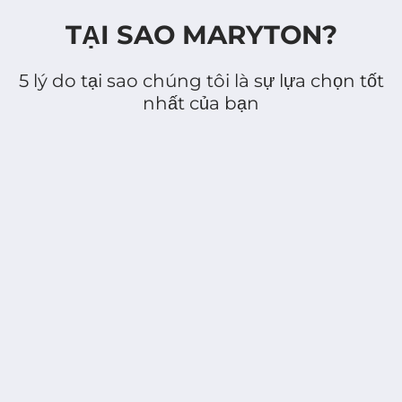
trong vòng 15 ngày kể từ ngày giao
ngành chăm sóc cá nhân.
Tìm hiểu
hàng.
Tìm hiểu thêm >>
TẠI SAO MARYTON?
thêm >>
5 lý do tại sao chúng tôi là sự lựa chọn tốt
nhất của bạn