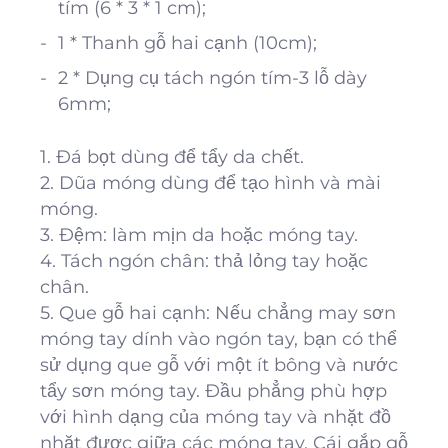
tím (6 * 3 * 1 cm);
1 * Thanh gỗ
hai cạnh
(10cm);
2 * Dụng cụ tách ngón tím-3 lỗ dày
6mm;
1. Đá bọt dùng để tẩy da chết.
2. Dũa móng dùng để tạo hình và mài
móng.
3. Đệm: làm mịn da hoặc móng tay.
4. Tách ngón chân: thả lỏng tay hoặc
chân.
5. Que gỗ hai cạnh: Nếu chẳng may sơn
móng tay dính vào ngón tay, bạn có thể
sử dụng que gỗ với một ít bông và nước
tẩy sơn móng tay. Đầu phẳng phù hợp
với hình dạng của móng tay và nhặt đồ
nhặt được giữa các móng tay. Cái gắp gỗ