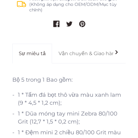
(Không áp dụng cho OEM/ODM/Mục tùy
chỉnh)
Sự miêu tả
Vận chuyển & Giao hàng
Gi
Bộ 5 trong 1 Bao gồm:
1 * Tấm đá bọt thô vừa màu xanh lam
(9 * 4,5 * 1,2 cm);
1 * Dũa móng tay mini Zebra 80/100
Grit (12,7 * 1,5 * 0,2 cm);
1 * Đệm mini 2 chiều 80/100 Grit màu