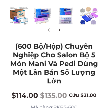
(600 Bộ/Hộp) Chuyên
Nghiệp Cho Salon Bộ 5
Món Mani Và Pedi Dùng
Một Lần Bán Số Lượng
Lớn
$114.00
$135.00
Cứu
$21.00
Mã hàng:PKB5-600