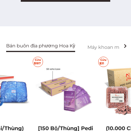
Bán buôn địa phương Hoa Kỳ
Máy khoan móng t
Giới thiệu về Maryton
Cứu
Cứu
$187
$31
Tìm hiểu thêm
ái/Thùng)
[150 Bộ/Thùng] Pedi
(10.000 C