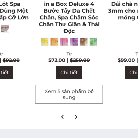
Lót Spa
in a Box Deluxe 4
Dải chà 
 Dùng Một
Bước Tẩy Da Chết
3mm cho 
ấp Cỡ Lớn
Chân, Spa Chăm Sóc
móng t
Chân Thư Giãn & Thải
Độc
ừ
Từ
T
|
$92.00
$72.00
|
$259.00
$99.00
tiết
Chi tiết
Chi 
Xem 5 sản phẩm bổ
sung
Cứu
Cứu
Cứu
$90
$1
$20