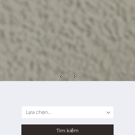
Maryton được thành lập vào năm 2010 tại
thành phố Hạ Môn, Trung Quốc. Chúng tôi là
nhà máy chuyên nghiệp nhất sản xuất các
sản phẩm làm móng dùng một lần, lót spa,
túi khử trùng, bộ dụng cụ chăm sóc móng
chân/móng tay, bom tắm, v.v. các thị trường
cạnh tranh.
Chúng tôi đang trực tuyến cho bạn và chúng
tôi hoan nghênh bạn liên hệ với chúng tôi để
biết thêm thông tin. Chúng tôi rất mong
được phục vụ bạn với sự tự tin.
Lựa chọn...